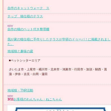
自作のキャットウォーク ス
テップ 猫仕様のテラス
自作の猫のベット付き整理棚
我が家の猫仕様に手作りしたテラスが学研のドゥーパ！に掲載されまし
た。
地域猫と趣味の庭
■ペットシッターエリア
さいたま市・上尾市・桶川市・北本市・鴻巣市・行田市・
加須・騎西・菖
蒲・伊奈・吉見・白岡・蓮田
地域猫・TNR活動
3/11
お客様のわんちゃん・ねこちゃん